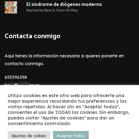
El síndrome de diógenes moderno
Posted by Bea G. Pozo 05 May
Contacta conmigo
Aquí tienes la información necesaria si quieres ponerte en
contacto conmigo.
655396398
ho
**
@
******
zo.es
Utilizo cookies en este sitio web para ofrecerte una
mejor experiencia recordando tus preferencias y las
visitas repetidas. Al hacer clic en "Aceptar todas",
consientes el uso de TODAS las cookies. Sin embargo,
puedes visitar "Ajustes de cookies" para dar un
consentimiento controlado.
All rights reserved.
Ajustes de cokies
Aceptar todas