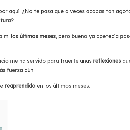
or aquí. ¿No te pasa que a veces acabas tan agot
ntura?
a mi los
últimos
meses
, pero bueno ya apetecía pa
ncio me ha servido para traerte unas
reflexiones
que
s fuerza aún.
he
reaprendido
en los últimos meses.
e