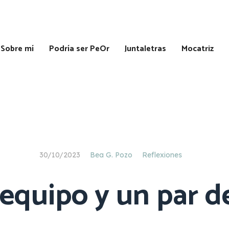
Sobre mí
Podría ser PeOr
Juntaletras
Mocatriz
Mi
primera
novela
Mis
30/10/2023
Bea G. Pozo
Reflexiones
relatos
 equipo y un par d
¡Mi
primer
relato
publicado!